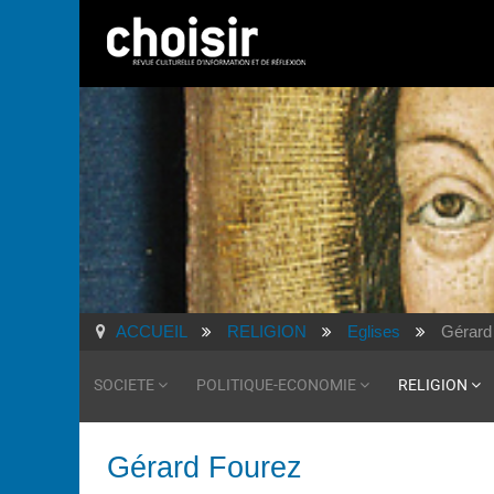
ACCUEIL
RELIGION
Eglises
Gérard
SOCIETE
POLITIQUE-ECONOMIE
RELIGION
Gérard Fourez