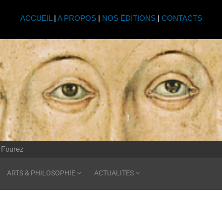
ACCUEIL
|
A PROPOS
|
NOS ÉDITIONS
|
CONTACTS
 Fourez
ARTS & PHILOSOPHIE
ACTUALITES