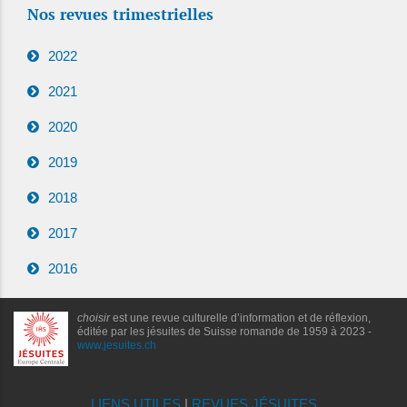
Nos revues trimestrielles
2022
2021
2020
2019
2018
2017
2016
choisir
est une revue culturelle d’information et de réflexion,
éditée par les jésuites de Suisse romande de 1959 à 2023 -
www.jesuites.ch
LIENS UTILES
|
REVUES JÉSUITES