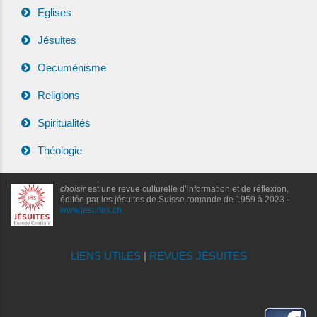
Eglises
Jésuites
Oecuménisme
Religions
Spiritualités
Théologie
choisir
est une revue culturelle d’information et de réflexion,
éditée par les jésuites de Suisse romande de 1959 à 2023 -
www.jesuites.ch
LIENS UTILES
|
REVUES JÉSUITES