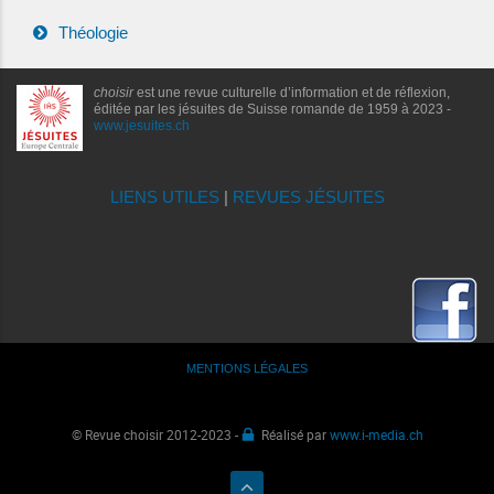
Théologie
choisir
est une revue culturelle d’information et de réflexion,
éditée par les jésuites de Suisse romande de 1959 à 2023 -
www.jesuites.ch
LIENS UTILES
|
REVUES JÉSUITES
MENTIONS LÉGALES
© Revue choisir 2012-2023 -
Réalisé par
www.i-media.ch