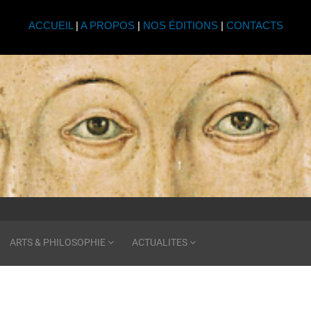
ACCUEIL
|
A PROPOS
|
NOS ÉDITIONS
|
CONTACTS
ARTS & PHILOSOPHIE
ACTUALITES