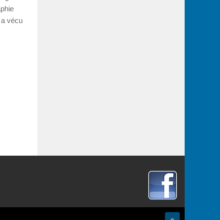
aphie
i a vécu