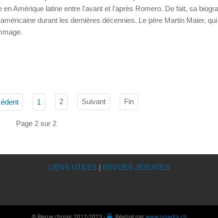
ise en Amérique latine entre l'avant et l'après Romero. De fait, sa biogr
-américaine durant les dernières décennies. Le père Martin Maier, qu
ommage.
2
Suivant
Fin
cédent
1
Page 2 sur 2
LIENS UTILES
|
REVUES JÉSUITES
© Revue choisir 2012-2023 -
Réalisé par
www.i-media.ch