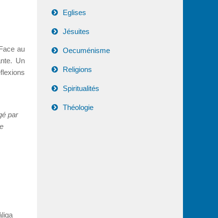
Eglises
Jésuites
 Face au
Oecuménisme
ante. Un
Religions
flexions
Spiritualités
Théologie
gé par
le
liga