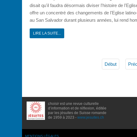
disait qu'il faudra désormais diviser l'histoire de l'Egl
offre un concentré des changements de l'Eglise latino
au San Salvador durant plusieurs années, lui rend h
LIRE LA SUITE...
Début
Pré
choisir
est une revue culturelle
d’information et de réflexion, éditée
par les jésuites de Suisse romande
de 1959 à 2023 -
www.jesuites.ch
MENTIONS LÉGALES