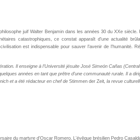
le philosophe juif Walter Benjamin dans les années 30 du XXe
siècle.
étaires catastrophiques, ce constat apparaît d’une actualité brûl
ivilisation est indispensable pour sauver l’avenir de l’humanité. Ré
ibération. Il enseigne à l’Université jésuite José Simeón Cañas (Central
uelques années en tant que prêtre d’une communauté rurale. Il a diri
nich et a été rédacteur en chef de
Stimmen der Zeit
, la revue culturel
ersaire du martyre d'Oscar Romero. L'évêque brésilien Pedro Casaldá