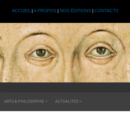
ACCUEIL
|
A PROPOS
|
NOS ÉDITIONS
|
CONTACTS
t
ARTS & PHILOSOPHIE
ACTUALITES