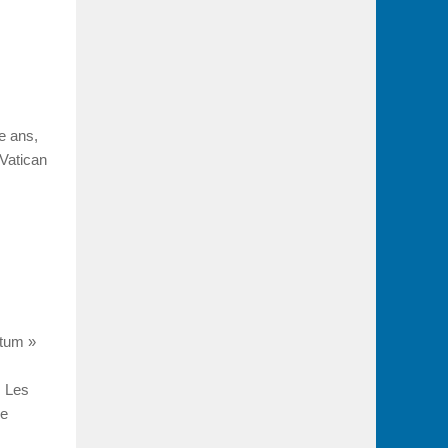
e ans,
 Vatican
ntum »
. Les
ne