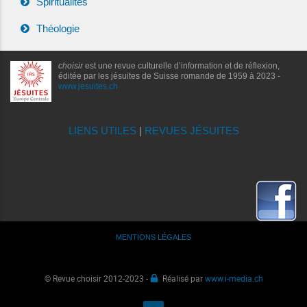
Spiritualités
Théologie
choisir
est une revue culturelle d’information et de réflexion,
éditée par les jésuites de Suisse romande de 1959 à 2023 -
www.jesuites.ch
LIENS UTILES
|
REVUES JÉSUITES
MENTIONS LÉGALES
© Revue choisir 2012-2023 -
Réalisé par
www.i-media.ch