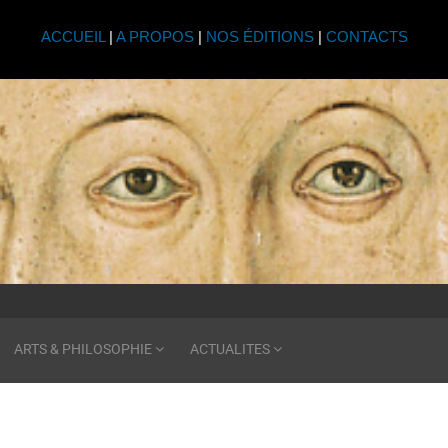
ACCUEIL
|
A PROPOS
|
NOS ÉDITIONS
|
CONTACTS
ARTS & PHILOSOPHIE
ACTUALITES