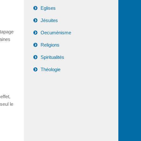
Eglises
Jésuites
 tapage
Oecuménisme
aines
Religions
Spiritualités
Théologie
effet,
seul le