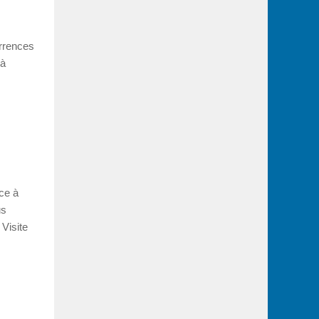
urrences
 à
ce à
us
Visite