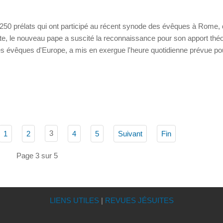
250 prélats qui ont participé au récent synode des évêques à Rome, 
nte, le nouveau pape a suscité la reconnaissance pour son apport thé
s évêques d'Europe, a mis en exergue l'heure quotidienne prévue po
3
1
2
4
5
Suivant
Fin
Page 3 sur 5
LIENS UTILES
|
REVUES JÉSUITES