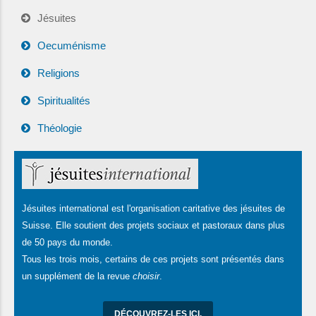
Jésuites
Oecuménisme
Religions
Spiritualités
Théologie
Jésuites international est l'organisation caritative des jésuites de
Suisse. Elle soutient des projets sociaux et pastoraux dans plus
de 50 pays du monde.
Tous les trois mois, certains de ces projets sont présentés dans
un supplément de la revue
choisir
.
DÉCOUVREZ-LES ICI.