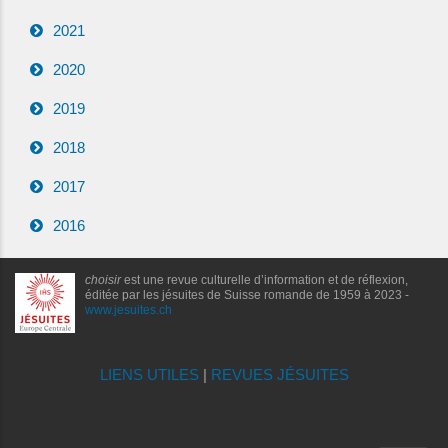
2021
2020
2019
2018
2017
2016
choisir
est une revue culturelle d’information et de réflexion,
éditée par les jésuites de Suisse romande de 1959 à 2023 -
www.jesuites.ch
LIENS UTILES
|
REVUES JÉSUITES