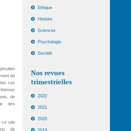
Ethique
Histoire
Sciences
Psychologie
Société
jésuites
Nos revues
ement de
trimestrielles
tes ces
thèmes
2022
yses, de
par des
2021
2020
 ce site
ons- de
2019