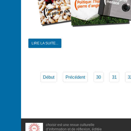
LIRE LA SUITE...
Début
Précédent
30
31
3
choisir
est une revue culturelle
d’information et de réflexion, éditée