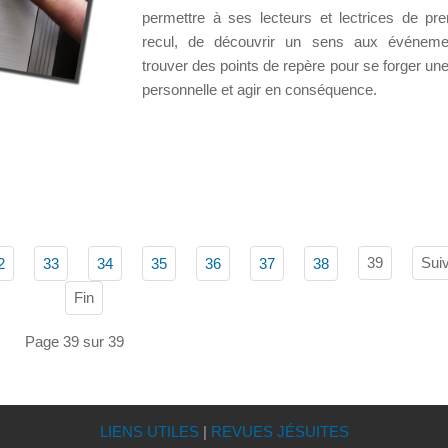
permettre à ses lecteurs et lectrices de pr
recul, de découvrir un sens aux événeme
trouver des points de repère pour se forger une
personnelle et agir en conséquence.
39
Sui
2
33
34
35
36
37
38
Fin
Page 39 sur 39
LIENS UTILES
|
REVUES JÉSUITES