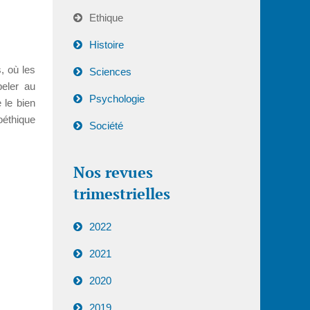
Ethique
Histoire
s, où les
Sciences
peler au
Psychologie
e le bien
oéthique
Société
Nos revues
trimestrielles
2022
2021
2020
2019