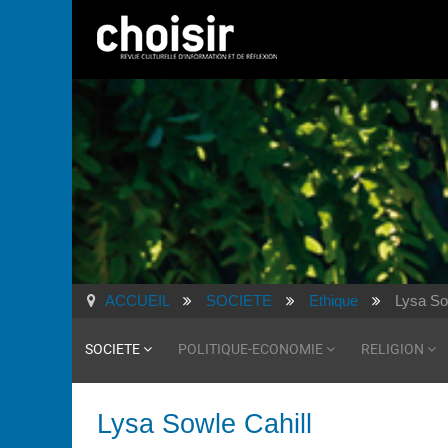
ACCUEIL
SOCIETE
Ethique
Lysa So
SOCIETE
POLITIQUE-ECONOMIE
RELIGION
Lysa Sowle Cahill