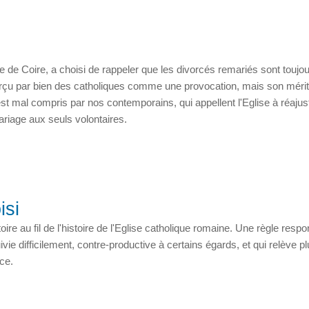
e Coire, a choisi de rappeler que les divorcés remariés sont toujo
erçu par bien des catholiques comme une provocation, mais son méri
st mal compris par nos contemporains, qui appellent l'Eglise à réajus
riage aux seuls volontaires.
isi
ire au fil de l'histoire de l'Eglise catholique romaine. Une règle resp
vie difficilement, contre-productive à certains égards, et qui relève p
ice.