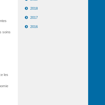
2018
2017
entes
2016
es soins
ce les
onomie