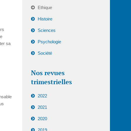
Ethique
Histoire
urs
Sciences
te
Psychologie
ter sa
Société
Nos revues
trimestrielles
2022
onsable
lus
2021
2020
2019