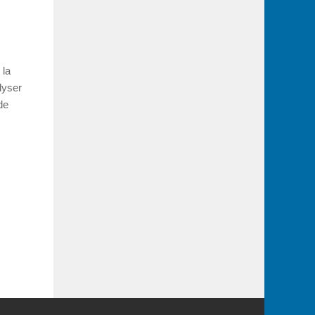
 la
lyser
de