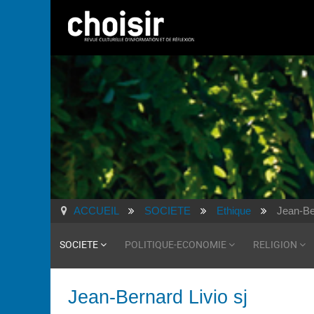
ACCUEIL
SOCIETE
Ethique
Jean-Ber
SOCIETE
POLITIQUE-ECONOMIE
RELIGION
Jean-Bernard Livio sj