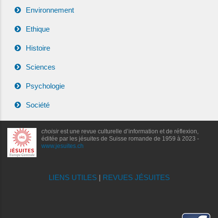
Environnement
Ethique
Histoire
Sciences
Psychologie
Société
choisir
est une revue culturelle d’information et de réflexion,
éditée par les jésuites de Suisse romande de 1959 à 2023 -
www.jesuites.ch
LIENS UTILES
|
REVUES JÉSUITES