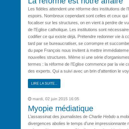
La réforme est notre affaire
Les fidèles attendent une réforme des institutions de l
espoirs. Nombreux cependant sont celles et ceux qui 
focaliser sur les structures, on en vient à perdre de 
de l’Eglise catholique. Les institutions sont nécessaire
codifier ce qui existe déjà. Prétendre redonner vie à co
tard par se bureaucratiser, se corrompre et succomber
du pape François nous invitent à mettre immédiatement
nouvelles structures. Même si une série d’organismes
termes : la réforme de l’Eglise commence par la vie con
des experts. Qui a suivi avec un brin d’attention le v
LIRE LA SUITE...
mardi, 02 juin 2015 16:05
Myopie médiatique
L’assassinat des journalistes de
Charlie Hebdo
a mobil
divergences abolies le temps d’une impressionnante 