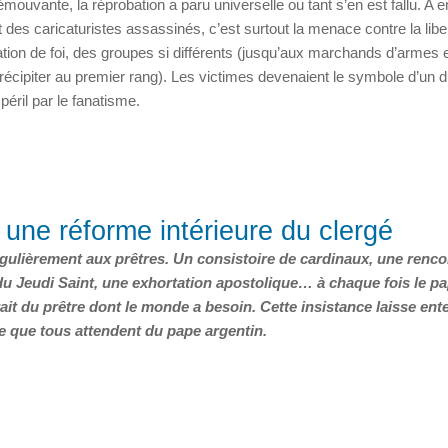
ouvante, la réprobation a paru universelle ou tant s’en est fallu. A e
rt des caricaturistes assassinés, c’est surtout la menace contre la libe
on de foi, des groupes si différents (jusqu’aux marchands d’armes 
écipiter au premier rang). Les victimes devenaient le symbole d’un dr
éril par le fanatisme.
 une réforme intérieure du clergé
égulièrement aux prêtres. Un consistoire de cardinaux, une renco
 du Jeudi Saint, une exhortation apostolique… à chaque fois le p
it du prêtre dont le monde a besoin. Cette insistance laisse ent
me que tous attendent du pape argentin.