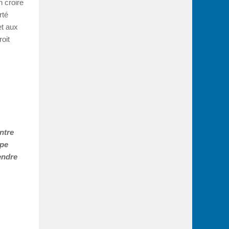
n croire
rté
et aux
oit
ntre
ape
endre