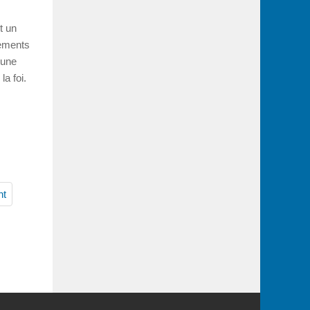
t un
dements
 une
la foi.
nt