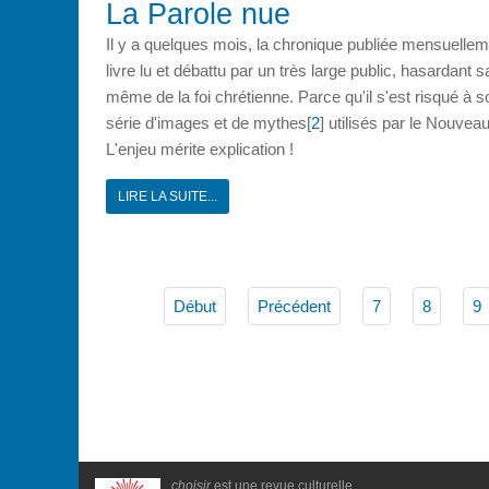
La Parole nue
Il y a quelques mois, la chronique publiée mensuelle
livre lu et débattu par un très large public, hasardan
même de la foi chrétienne. Parce qu'il s'est risqué à
série d'images et de mythes[
2
] utilisés par le Nouvea
L'enjeu mérite explication !
LIRE LA SUITE...
Début
Précédent
7
8
9
choisir
est une revue culturelle