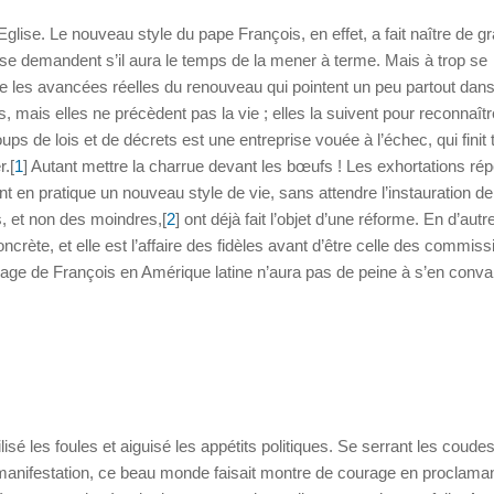
’Eglise. Le nouveau style du pape François, en effet, a fait naître de g
se demandent s’il aura le temps de la mener à terme. Mais à trop se
vue les avancées réelles du renouveau qui pointent un peu partout dans 
s, mais elles ne précèdent pas la vie ; elles la suivent pour reconnaîtr
ups de lois et de décrets est une entreprise vouée à l’échec, qui finit 
.[
1
] Autant mettre la charrue devant les bœufs ! Les exhortations ré
 en pratique un nouveau style de vie, sans attendre l’instauration de
, et non des moindres,[
2
] ont déjà fait l’objet d’une réforme. En d’autr
crète, et elle est l’affaire des fidèles avant d’être celle des commiss
oyage de François en Amérique latine n’aura pas de peine à s’en conva
isé les foules et aiguisé les appétits politiques. Se serrant les coudes
manifestation, ce beau monde faisait montre de courage en proclaman