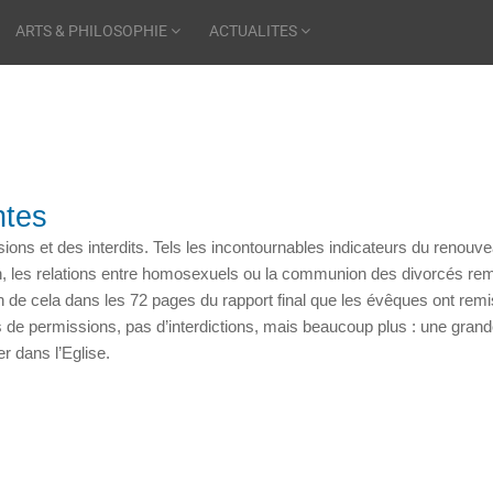
ARTS & PHILOSOPHIE
ACTUALITES
ntes
ions et des interdits. Tels les incontournables indicateurs du renouv
tion, les relations entre homosexuels ou la communion des divorcés re
en de cela dans les 72 pages du rapport final que les évêques ont rem
s de permissions, pas d’interdictions, mais beaucoup plus : une gran
r dans l’Eglise.