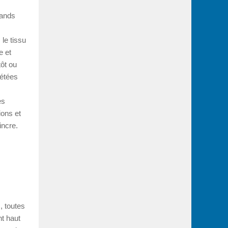
rands
le tissu
e et
tôt ou
pétées
es
ions et
incre.
, toutes
t haut