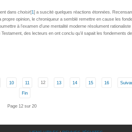
ment dans
choisir
[
1
] a suscité quelques réactions étonnées. Recensan
t sa propre opinion, le chroniqueur a semblé remettre en cause les fon
 soumettre à l'examen d'une mentalité moderne résolument rationaliste
u Testament, des lecteurs en ont conclu qu'il sapait les fondements de 
12
10
11
13
14
15
16
Suiva
Fin
Page 12 sur 20