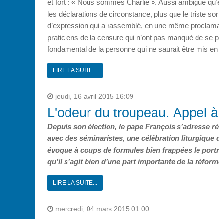
et fort : « Nous sommes Charlie ». Aussi ambiguë qu’ém
les déclarations de circonstance, plus que le triste so
d’expression qui a rassemblé, en une même proclamati
praticiens de la censure qui n’ont pas manqué de se pr
fondamental de la personne qui ne saurait être mis en p
LIRE LA SUITE...
jeudi, 16 avril 2015 16:09
L'odeur du troupeau. Appel à
Depuis son élection, le pape François s’adresse r
avec des séminaristes, une célébration liturgique
évoque à coups de formules bien frappées le portra
qu’il s’agit bien d’une part importante de la réfor
LIRE LA SUITE...
mercredi, 04 mars 2015 01:00