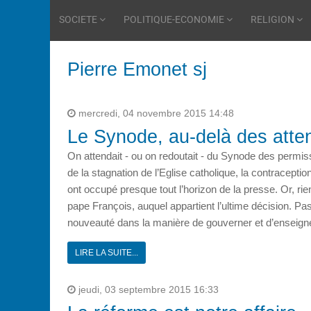
SOCIETE
POLITIQUE-ECONOMIE
RELIGION
Pierre Emonet sj
mercredi, 04 novembre 2015 14:48
Le Synode, au-delà des atte
On attendait - ou on redoutait - du Synode des permiss
de la stagnation de l’Eglise catholique, la contracep
ont occupé presque tout l’horizon de la presse. Or, ri
pape François, auquel appartient l’ultime décision. Pa
nouveauté dans la manière de gouverner et d’enseigne
LIRE LA SUITE...
jeudi, 03 septembre 2015 16:33