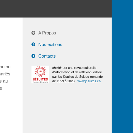
A Propos
Nos éditions
Contacts
eau ou
choisir
est une revue culturelle
d’information et de réflexion, éditée
mariés
par les jésuites de Suisse romande
is au
de 1959 à 2023 -
www.jesuites.ch
de