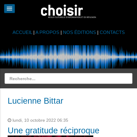
ACCUEIL
|
A PROPOS
|
NOS ÉDITIONS
|
CONTACTS
Lucienne Bittar
lundi, 10 octobre 2022 06:35
Une gratitude réciproque