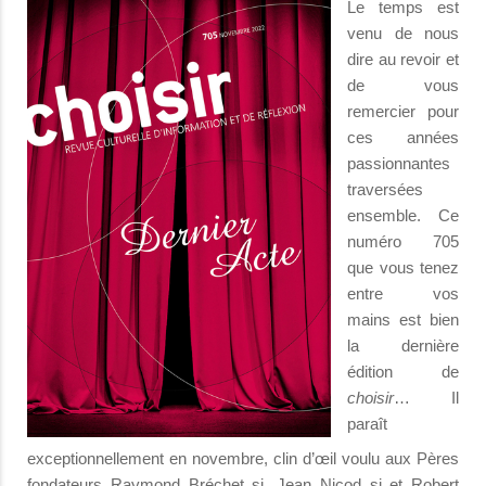
Le temps est
venu de nous
dire au revoir et
de vous
remercier pour
ces années
passionnantes
traversées
ensemble. Ce
numéro 705
que vous tenez
entre vos
mains est bien
la dernière
édition de
choisir
… Il
paraît
exceptionnellement en novembre, clin d’œil voulu aux Pères
fondateurs Raymond Bréchet sj, Jean Nicod sj et Robert