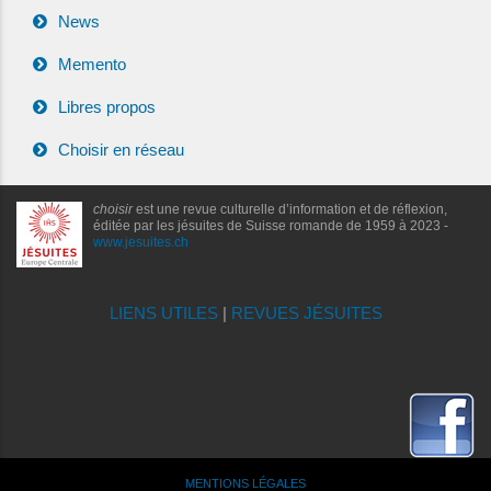
News
Memento
Libres propos
Choisir en réseau
choisir
est une revue culturelle d’information et de réflexion,
éditée par les jésuites de Suisse romande de 1959 à 2023 -
www.jesuites.ch
LIENS UTILES
|
REVUES JÉSUITES
MENTIONS LÉGALES