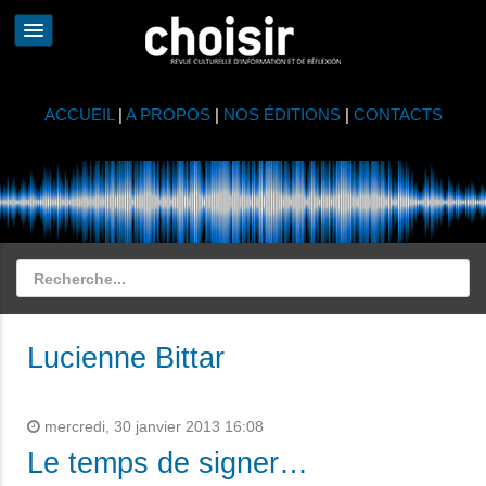
ACCUEIL
|
A PROPOS
|
NOS ÉDITIONS
|
CONTACTS
Lucienne Bittar
mercredi, 30 janvier 2013 16:08
Le temps de signer…