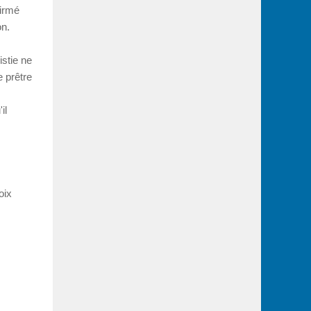
firmé
on.
istie ne
e prêtre
il
oix