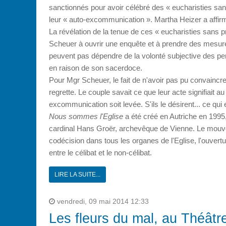
sanctionnés pour avoir célébré des « eucharisties san
leur « auto-excommunication ». Martha Heizer a affirmé 
La révélation de la tenue de ces « eucharisties sans p
Scheuer à ouvrir une enquête et à prendre des mesures 
peuvent pas dépendre de la volonté subjective des pers
en raison de son sacerdoce.
Pour Mgr Scheuer, le fait de n'avoir pas pu convaincre 
regrette. Le couple savait ce que leur acte signifiait au
excommunication soit levée. S'ils le désirent... ce qui
Nous sommes l'Eglise
a été créé en Autriche en 1995
cardinal Hans Groër, archevêque de Vienne. Le mouvem
codécision dans tous les organes de l'Eglise, l'ouvert
entre le célibat et le non-célibat.
LIRE LA SUITE...
vendredi, 09 mai 2014 12:33
Les fleurs du mal, au Théât