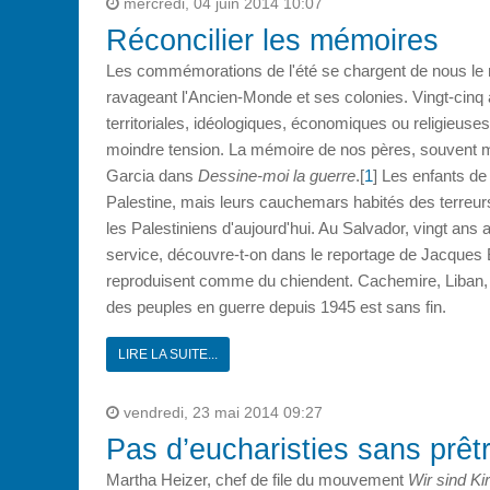
mercredi, 04 juin 2014 10:07
Réconcilier les mémoires
Les commémorations de l'été se chargent de nous le ra
ravageant l'Ancien-Monde et ses colonies. Vingt-cinq a
territoriales, idéologiques, économiques ou religieuses,
moindre tension. La mé­moire de nos pères, souvent
Garcia dans
Dessine-moi la guerre
.[
1
] Les enfants de
Palestine, mais leurs cauchemars habités des terreurs
les Palestiniens d'aujourd'hui. Au Salvador, vingt ans 
service, découvre-t-on dans le reportage de Jacques 
reproduisent comme du chiendent. Cachemire, Liban, Rw
des peuples en guerre depuis 1945 est sans fin.
LIRE LA SUITE...
vendredi, 23 mai 2014 09:27
Pas d’eucharisties sans prêt
Martha Heizer, chef de file du mouvement
Wir sind Ki