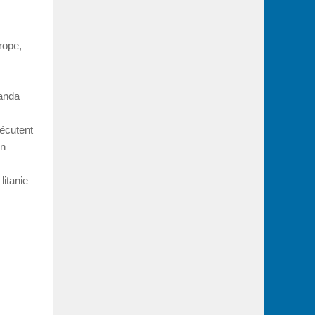
rope,
anda
sécutent
en
litanie