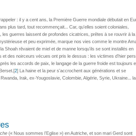
ppeler : il y a cent ans, la Première Guerre mondiale débutait en Eu
ns plus tard, tout recommençait... Car, qu'elles soient coloniales,
 les guerres laissent de profondes cicatrices, prêtes à se rouvrir à la
 mystérieuse et peu exprimée, marque nos vies comme le montre Am
 la Shoah rêvaient de miel et de manne lorsqu'ils se sont installés en
 et des noirceurs vécues ont pris le dessus : les victimes d'hier per
après les accords de paix, le langage de la guerre froide est toujours 
Berset.[
2
] La haine et la peur s'accrochent aux générations et se
anda, Irak, ex-Yougoslavie, Colombie, Algérie, Syrie, Ukraine... la 
res
rche
(« Nous sommes l'Eglise ») en Autriche, et son mari Gerd sont