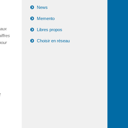
News
Memento
 aux
Libres propos
iffres
Choisir en réseau
pour
t