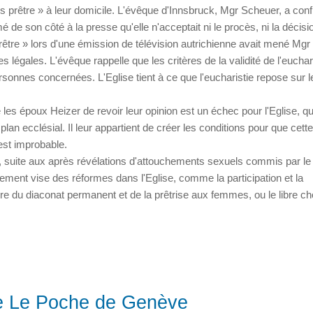
s prêtre » à leur domicile. L'évêque d'Innsbruck, Mgr Scheuer, a con
de son côté à la presse qu'elle n'acceptait ni le procès, ni la décisi
rêtre » lors d'une émission de télévision autrichienne avait mené Mgr
légales. L'évêque rappelle que les critères de la validité de l'euchar
onnes concernées. L'Eglise tient à ce que l'eucharistie repose sur l
les époux Heizer de revoir leur opinion est un échec pour l'Eglise, qu'
 plan ecclésial. Il leur appartient de créer les conditions pour que cette
 est improbable.
, suite aux après révélations d'attouchements sexuels commis par le
ent vise des réformes dans l'Eglise, comme la participation et la
ure du diaconat permanent et de la prêtrise aux femmes, ou le libre ch
re Le Poche de Genève