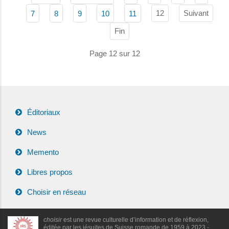
12
Suivant
7
8
9
10
11
Fin
Page 12 sur 12
Éditoriaux
News
Memento
Libres propos
Choisir en réseau
choisir
est une revue culturelle d’information et de réflexion,
éditée par les jésuites de Suisse romande de 1959 à 2023 -