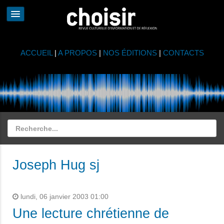
ACCUEIL
|
A PROPOS
|
NOS ÉDITIONS
|
CONTACTS
Joseph Hug sj
lundi, 06 janvier 2003 01:00
Une lecture chrétienne de