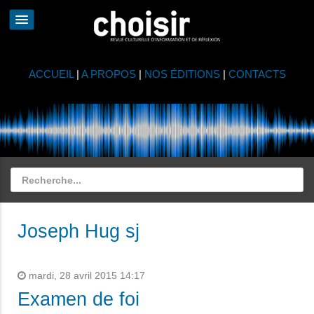
ACCUEIL
|
A PROPOS
|
NOS ÉDITIONS
|
CONTACTS
Joseph Hug sj
mardi, 28 avril 2015 14:17
Examen de foi