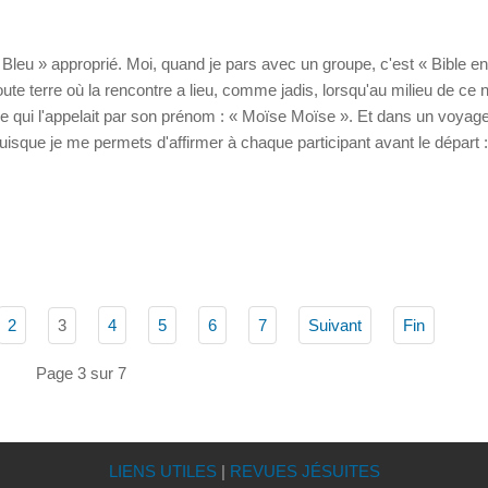
 Bleu » approprié. Moi, quand je pars avec un groupe, c'est « Bible e
toute terre où la rencontre a lieu, comme jadis, lorsqu'au milieu de ce n
ndre qui l'appelait par son prénom : « Moïse Moïse ». Et dans un voyag
uisque je me permets d'affirmer à chaque participant avant le départ 
3
2
4
5
6
7
Suivant
Fin
Page 3 sur 7
LIENS UTILES
|
REVUES JÉSUITES