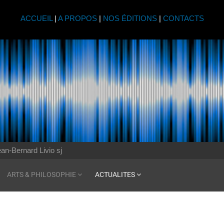
ACCUEIL
|
A PROPOS
|
NOS ÉDITIONS
|
CONTACTS
an-Bernard Livio sj
ARTS & PHILOSOPHIE
ACTUALITES