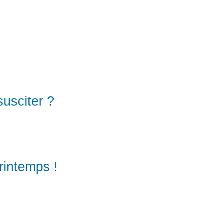
susciter ?
intemps !