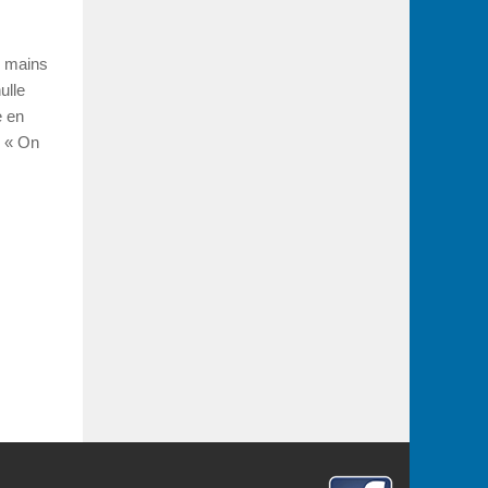
n mains
ulle
e en
: « On