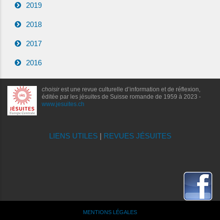
2019
2018
2017
2016
choisir
est une revue culturelle d’information et de réflexion,
éditée par les jésuites de Suisse romande de 1959 à 2023 -
www.jesuites.ch
LIENS UTILES
|
REVUES JÉSUITES
MENTIONS LÉGALES