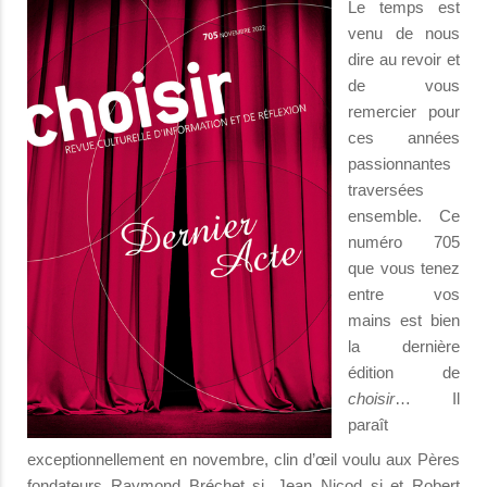
Le temps est
venu de nous
dire au revoir et
de vous
remercier pour
ces années
passionnantes
traversées
ensemble. Ce
numéro 705
que vous tenez
entre vos
mains est bien
la dernière
édition de
choisir
… Il
paraît
exceptionnellement en novembre, clin d’œil voulu aux Pères
fondateurs Raymond Bréchet sj, Jean Nicod sj et Robert