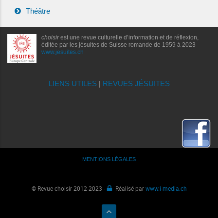
Théâtre
choisir
est une revue culturelle d’information et de réflexion,
éditée par les jésuites de Suisse romande de 1959 à 2023 -
www.jesuites.ch
LIENS UTILES
|
REVUES JÉSUITES
MENTIONS LÉGALES
© Revue choisir 2012-2023 -
Réalisé par
www.i-media.ch