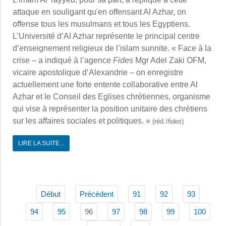
attaque en souligant qu'en offensant Al Azhar, on
offense tous les musulmans et tous les Egyptiens.
L’Université d’Al Azhar représente le principal centre
d’enseignement religieux de l’islam sunnite. « Face à la
crise – a indiqué à l’agence
Fides
Mgr Adel Zaki OFM,
vicaire apostolique d’Alexandrie – on enregistre
actuellement une forte entente collaborative entre Al
Azhar et le Conseil des Eglises chrétiennes, organisme
qui vise à représenter la position unitaire des chrétiens
sur les affaires sociales et politiques. »
(réd./
fides
)
LIRE LA SUITE...
Début
Précédent
91
92
93
96
94
95
97
98
99
100