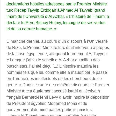
déclarations hostiles adressées par le Premier Ministre
turc Recep Tayyip Erdogan à Ahmed Al Tayyeb, grand
imam de l’Université d’Al Azhar. « L’histoire de l’imam, a
déclaré le Père Bishoy Helmy, témoigne de ses vertus
et de sa carrure humaine. »
Dimanche dernier, au cours d’un discours à l’Université
de Rize, le Premier Ministre turc était intervenu à propos
de la crise égyptienne, attaquant lourdement Al Tayyeb:
« Lorsque j’ai vu le scheik d’Al Azhar au milieu des
putschistes, j’ai été déçu (...) L’histoire maudira les
hommes tels que lui, comme elle a maudit par le passé
en Turquie des intellectuels et des chercheurs de ce
genre. » Dans le cadre de ce même discours, le Premier
Ministre turc a également accusé Israël et l’écrivain
français Bernard-Henri Lévy d’avoir inspiré la déposition
du Président égyptien Mohamed Morsi et du
gouvernement dominé par les partis islamistes.
L’imam Al Tayyeb, pour sa part, a répliqué à cette