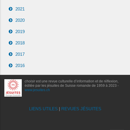
2021
2020
2019
2018
2017
2016
choisir
est une revue culturelle d’information et de réflexion,
éditée par les jésuites de Suisse romande de 1959 à 2023 -
www.jesuites.ch
LIENS UTILES
|
REVUES JÉSUITES