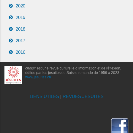
2020
2019
2018
2017
2016
choisir
est une revue culturelle d’information et de réflexion,
éditée par les jésuites de Suisse romande de 1959 à 2023 -
www.jesuites.ch
LIENS UTILES
|
REVUES JÉSUITES