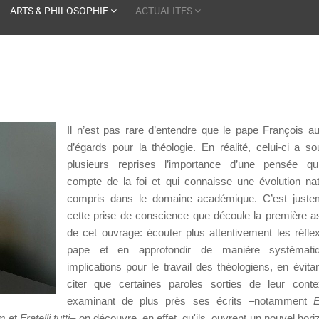
ARTS & PHILOSOPHIE
ACTUALITES
Il n’est pas rare d’entendre que le pape François au
d’égards pour la théologie. En réalité, celui-ci a so
plusieurs reprises l’importance d’une pensée qu
compte de la foi et qui connaisse une évolution nat
compris dans le domaine académique. C’est juste
cette prise de conscience que découle la première as
de cet ouvrage: écouter plus attentivement les réfle
pape et en approfondir de manière systémati
implications pour le travail des théologiens, en évita
citer que certaines paroles sorties de leur cont
examinant de plus près ses écrits –notamment
E
um
et
Fratelli tutti
– on découvre, en effet, qu'ils ouvrent un nouvel hori