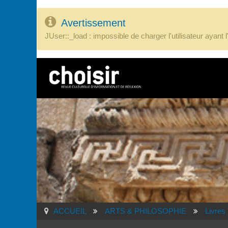
Avertissement
JUser::_load : impossible de charger l'utilisateur ayant 
ACCUEIL
ARTS & PHILOSOPHIE
Livres