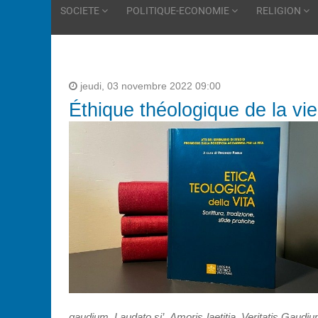
SOCIETE
POLITIQUE-ECONOMIE
RELIGION
jeudi, 03 novembre 2022 09:00
Éthique théologique de la vie
gaudium
,
Laudato si’
,
Amoris laetitia
,
Veritatis Gaudi