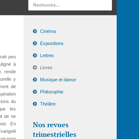
Cinéma
Expositions
Lettres
rait peu
uligné à
Livres
i rende
urelle y
Musique et danse
ment de
Philosophie
piration
xions du
Théâtre
que les
nt de ne
Nos revues
exte. En
vangelii
trimestrielles
zon pour