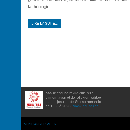
la théologie.
LIRE LA SUITE...
choisir
est une revue culturelle
d’information et de réflexion, éditée
par les jésuites de Suisse romande
de 1959 à 2023 -
www.jesuites.ch
MENTIONS LÉGALES