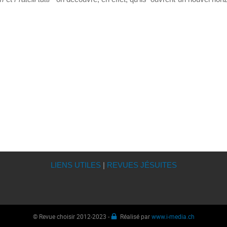
LIENS UTILES
|
REVUES JÉSUITES
© Revue choisir 2012-2023 -
Réalisé par
www.i-media.ch