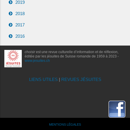
2019
2018
2017
2016
choisir
est une revue culturelle d’information et de réflexion,
éditée par les jésuites de Suisse romande de 1959 à 2023 -
www.jesuites.ch
LIENS UTILES
|
REVUES JÉSUITES
MENTIONS LÉGALES