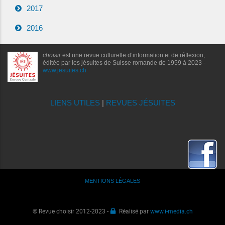
2017
2016
choisir
est une revue culturelle d’information et de réflexion,
éditée par les jésuites de Suisse romande de 1959 à 2023 -
www.jesuites.ch
LIENS UTILES
|
REVUES JÉSUITES
MENTIONS LÉGALES
© Revue choisir 2012-2023 -
Réalisé par
www.i-media.ch