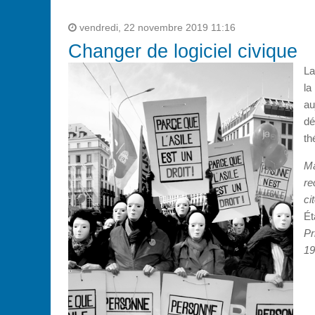
vendredi, 22 novembre 2019 11:16
Changer de logiciel civique
La
la
au
dé
th
Ma
re
ci
Ét
Pr
19