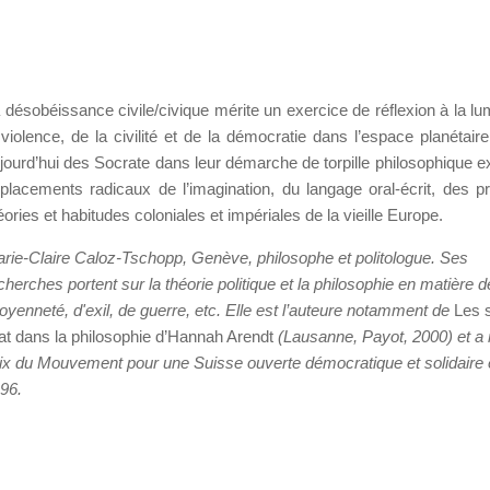
 désobéissance civile/civique mérite un exercice de réflexion à la lu
 violence, de la civilité et de la démocratie dans l’espace planétaire
jourd’hui des Socrate dans leur démarche de torpille philosophique e
placements radicaux de l’imagination, du langage oral-écrit, des pr
éories et habitudes coloniales et impériales de la vieille Europe.
rie-Claire Caloz-Tschopp, Genève, philosophe et politologue. Ses
cherches portent sur la théorie politique et la philosophie en matière d
toyenneté, d'exil, de guerre, etc. Elle est l’auteure notamment de
Les 
at dans la philosophie d’Hannah Arendt
(Lausanne, Payot, 2000) et a 
ix du Mouvement pour une Suisse ouverte démocratique et solidaire
96.