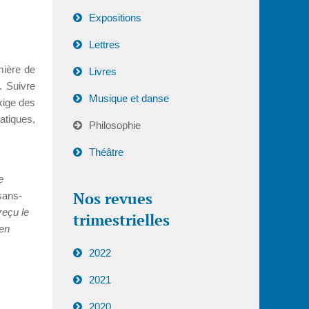
Expositions
Lettres
mière de
Livres
. Suivre
Musique et danse
xige des
atiques,
Philosophie
Théâtre
e
Nos revues
sans-
reçu le
trimestrielles
 en
2022
2021
2020