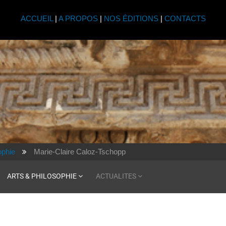
ACCUEIL
|
A PROPOS
|
NOS ÉDITIONS
|
CONTACTS
ophie
Marie-Claire Caloz-Tschopp
ARTS & PHILOSOPHIE
ACTUALITES