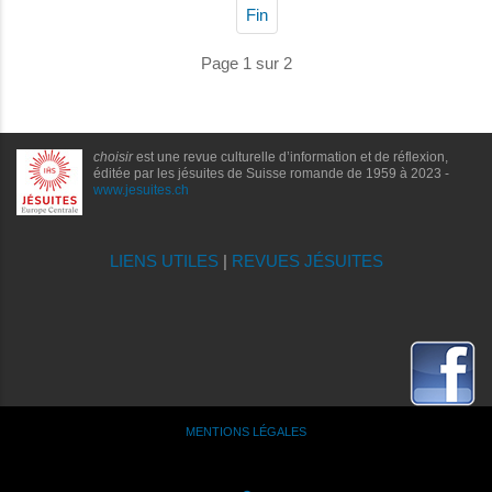
Fin
Page 1 sur 2
choisir
est une revue culturelle d’information et de réflexion,
éditée par les jésuites de Suisse romande de 1959 à 2023 -
www.jesuites.ch
LIENS UTILES
|
REVUES JÉSUITES
MENTIONS LÉGALES