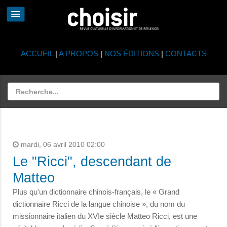
ACCUEIL
|
A PROPOS
|
NOS ÉDITIONS
|
CONTACTS
mardi, 06 avril 2010 02:00
Le "Ricci", descendant de
Matteo
Plus qu'un dictionnaire chinois-français, le « Grand
dictionnaire Ricci de la langue chinoise », du nom du
missionnaire italien du XVIe siècle Matteo Ricci, est une