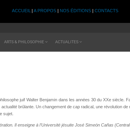
ACCUEIL
|
A PROPOS
|
NOS ÉDITIONS
|
CONTACTS
ARTS & PHILOSOPHIE
ACTUALITES
e philosophe juif Walter Benjamin dans les années 30 du XXe
siècle. F
 actualité brûlante. Un changement de cap radical, une révolution de no
e sujet.
libération. Il enseigne à l’Université jésuite José Simeón Cañas (Centr