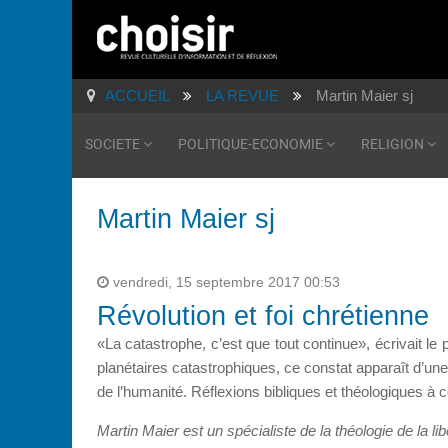
ACCUEIL
LA REVUE
Martin Maier sj
SOCIETE
POLITIQUE-ECONOMIE
RELIGION
Martin Maier sj
vendredi, 15 septembre 2017 00:53
Révolution et foi chrétienne
«La catastrophe, c’est que tout continue», écrivait l
planétaires catastrophiques, ce constat apparaît d’une
de l’humanité. Réflexions bibliques et théologiques à c
Martin Maier est un spécialiste de la théologie de la 