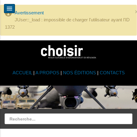
Avertissement
JUser::_load : impossible de charger l'utilisateur ayant l'ID
1372
ACCUEIL
|
A PROPOS
|
NOS ÉDITIONS
|
CONTACTS