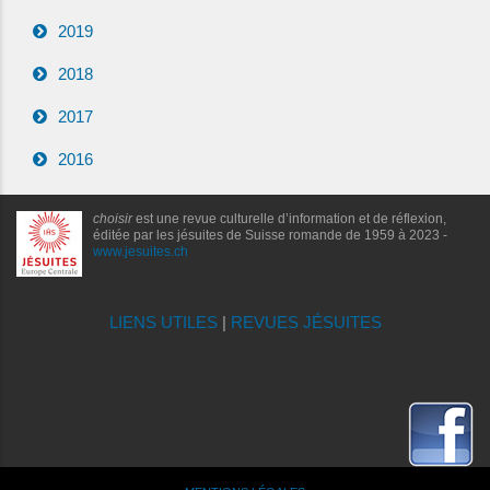
2019
2018
2017
2016
choisir
est une revue culturelle d’information et de réflexion,
éditée par les jésuites de Suisse romande de 1959 à 2023 -
www.jesuites.ch
LIENS UTILES
|
REVUES JÉSUITES