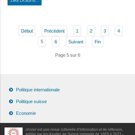
LIRE LA SUITE...
Début
Précédent
1
2
3
4
5
6
Suivant
Fin
Page 5 sur 6
Politique internationale
Politique suisse
Economie
choisir
est une revue culturelle d’information et de réflexion,
éditée par les jésuites de Suisse romande de 1959 à 2023 -