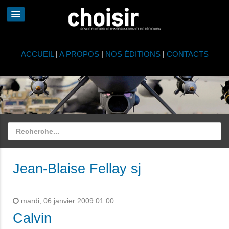
ACCUEIL
|
A PROPOS
|
NOS ÉDITIONS
|
CONTACTS
Jean-Blaise Fellay sj
mardi, 06 janvier 2009 01:00
Calvin