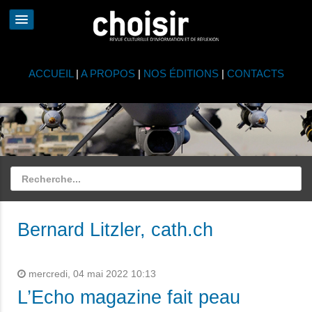
ACCUEIL
|
A PROPOS
|
NOS ÉDITIONS
|
CONTACTS
Bernard Litzler, cath.ch
mercredi, 04 mai 2022 10:13
L’Echo magazine fait peau