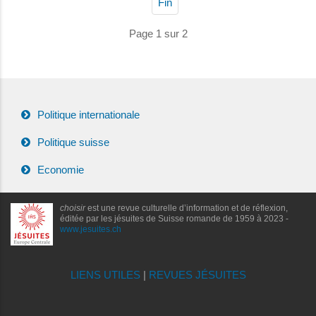
Fin
Page 1 sur 2
Politique internationale
Politique suisse
Economie
choisir
est une revue culturelle d’information et de réflexion,
éditée par les jésuites de Suisse romande de 1959 à 2023 -
www.jesuites.ch
LIENS UTILES
|
REVUES JÉSUITES