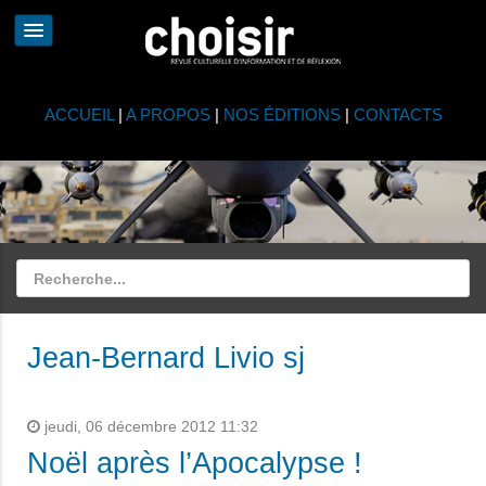
ACCUEIL
|
A PROPOS
|
NOS ÉDITIONS
|
CONTACTS
Jean-Bernard Livio sj
jeudi, 06 décembre 2012 11:32
Noël après l’Apocalypse !