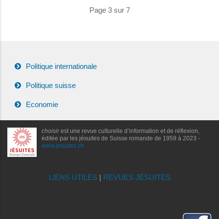
Page 3 sur 7
Politique internationale
Politique suisse
Economie
choisir
est une revue culturelle d’information et de réflexion,
éditée par les jésuites de Suisse romande de 1959 à 2023 -
www.jesuites.ch
LIENS UTILES
|
REVUES JÉSUITES