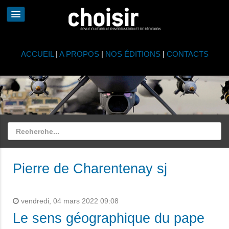
ACCUEIL
|
A PROPOS
|
NOS ÉDITIONS
|
CONTACTS
Pierre de Charentenay sj
vendredi, 04 mars 2022 09:08
Le sens géographique du pape