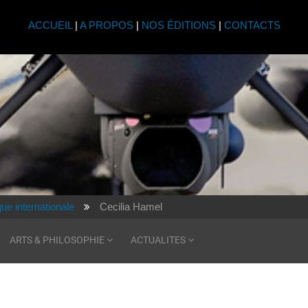
ACCUEIL
|
A PROPOS
|
NOS ÉDITIONS
|
CONTACTS
que internationale
Cecilia Hamel
ARTS & PHILOSOPHIE
ACTUALITES