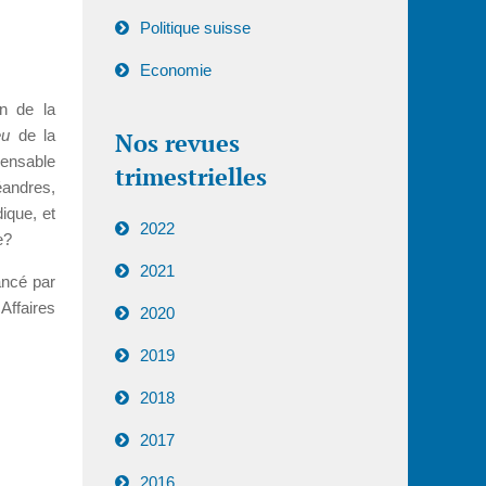
Politique suisse
Economie
on de la
eu
de la
Nos revues
pensable
trimestrielles
éandres,
dique, et
2022
e?
2021
ncé par
ffaires
2020
2019
2018
2017
2016