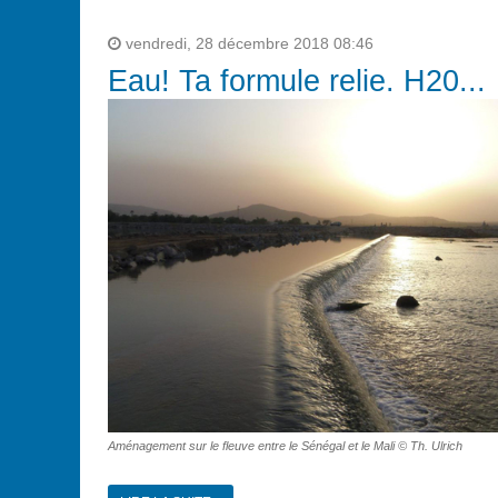
vendredi, 28 décembre 2018 08:46
Eau! Ta formule relie. H20...
Aménagement sur le fleuve entre le Sénégal et le Mali © Th. Ulrich