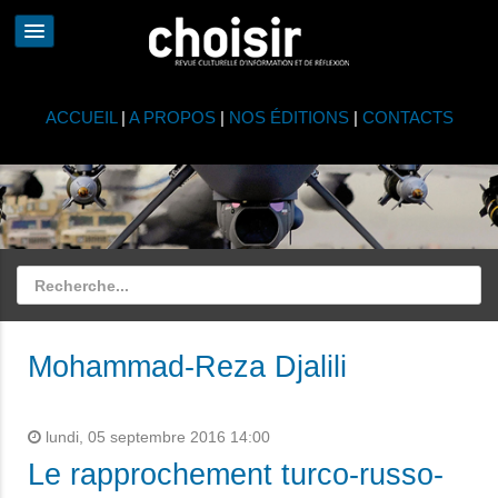
ACCUEIL
|
A PROPOS
|
NOS ÉDITIONS
|
CONTACTS
Mohammad-Reza Djalili
lundi, 05 septembre 2016 14:00
Le rapprochement turco-russo-