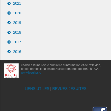
2021
2020
2019
2018
2017
2016
choisir
est une revue culturelle d’information et de réflexion,
éditée par les jésuites de Suisse romande de 1959 à 2023 -
www.jesuites.ch
LIENS UTILES
|
REVUES JÉSUITES