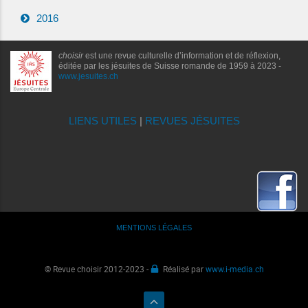
2016
choisir
est une revue culturelle d’information et de réflexion,
éditée par les jésuites de Suisse romande de 1959 à 2023 -
www.jesuites.ch
LIENS UTILES
|
REVUES JÉSUITES
MENTIONS LÉGALES
© Revue choisir 2012-2023 -
Réalisé par
www.i-media.ch