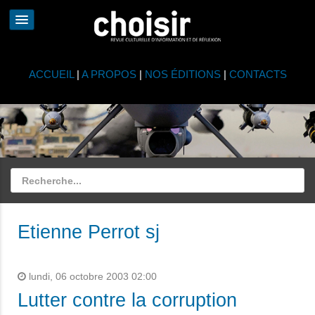
ACCUEIL
|
A PROPOS
|
NOS ÉDITIONS
|
CONTACTS
Etienne Perrot sj
lundi, 06 octobre 2003 02:00
Lutter contre la corruption