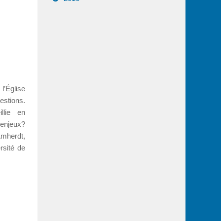
’Église
stions.
llie en
 enjeux?
herdt,
rsité de