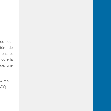
uée pour
stère de
ments et
ncore la
gue, une
24 mai
LAY)