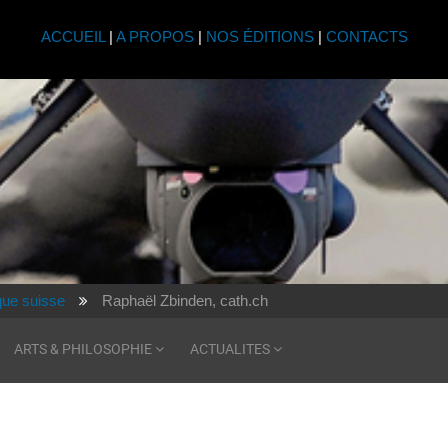
ACCUEIL
|
A PROPOS
|
NOS ÉDITIONS
|
CONTACTS
ique suisse
Raphaël Zbinden, cath.ch
ARTS & PHILOSOPHIE
ACTUALITES