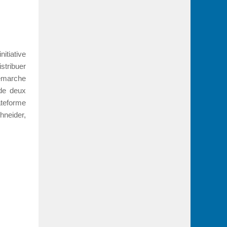
itiative
stribuer
démarche
 de deux
ateforme
hneider,