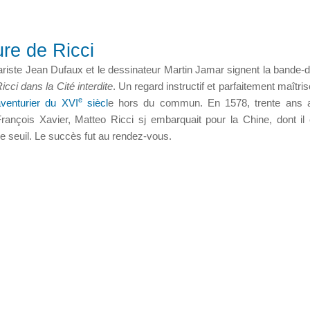
re de Ricci
riste Jean Dufaux et le dessinateur Martin Jamar signent la bande-
icci dans la Cité interdite
. Un regard instructif et parfaitement maîtri
e
aventurier du XVI
siècl
e hors du commun. En 1578, trente ans a
François Xavier, Matteo Ricci sj embarquait pour la Chine, dont il 
le seuil.
Le succès fut au rendez-vous.