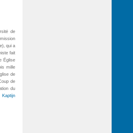
rsité de
mission
), qui a
ste fait
e Église
is mille
glise de
 Coup de
ation du
 Kaptijn