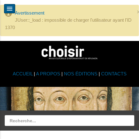
Avertissement
JUser::_load : impossible de charger l'utilisateur ayant l'ID
1370
ACCUEIL
|
A PROPOS
|
NOS ÉDITIONS
|
CONTACTS