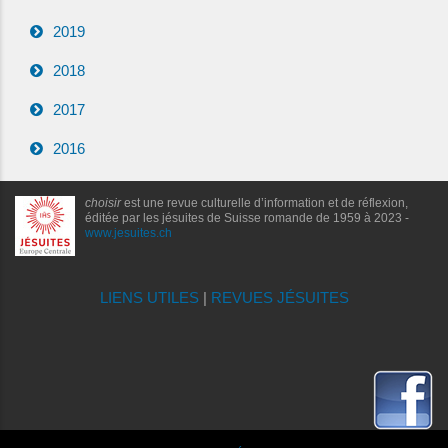
2019
2018
2017
2016
choisir
est une revue culturelle d’information et de réflexion,
éditée par les jésuites de Suisse romande de 1959 à 2023 -
www.jesuites.ch
LIENS UTILES
|
REVUES JÉSUITES