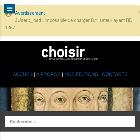
Avertissement
JUser::_load : impossible de charger l'utilisateur ayant l'ID
1367
ACCUEIL
|
A PROPOS
|
NOS ÉDITIONS
|
CONTACTS