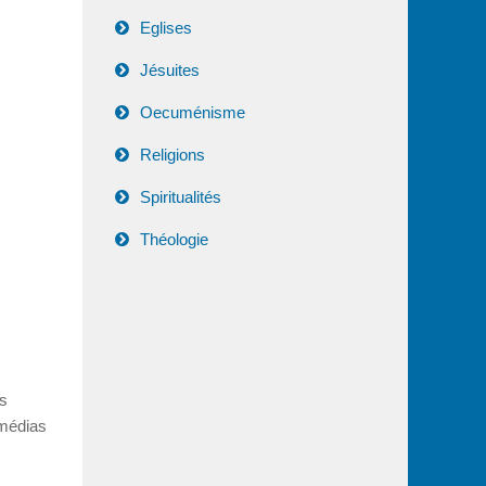
Eglises
Jésuites
Oecuménisme
Religions
Spiritualités
Théologie
es
 médias