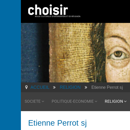
ACCUEIL
RELIGION
Etienne Perrot sj
SOCIETE
POLITIQUE-ECONOMIE
RELIGION
Etienne Perrot sj