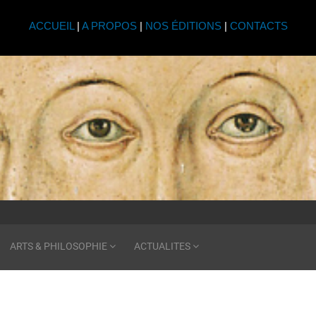
ACCUEIL
|
A PROPOS
|
NOS ÉDITIONS
|
CONTACTS
ARTS & PHILOSOPHIE
ACTUALITES