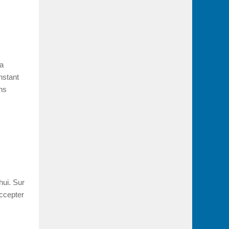
la
nstant
ons
hui. Sur
accepter