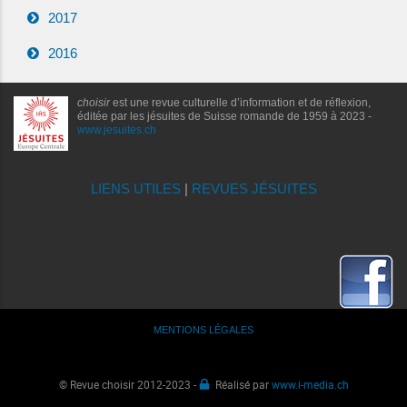
2017
2016
choisir
est une revue culturelle d’information et de réflexion,
éditée par les jésuites de Suisse romande de 1959 à 2023 -
www.jesuites.ch
LIENS UTILES
|
REVUES JÉSUITES
MENTIONS LÉGALES
© Revue choisir 2012-2023 -
Réalisé par
www.i-media.ch