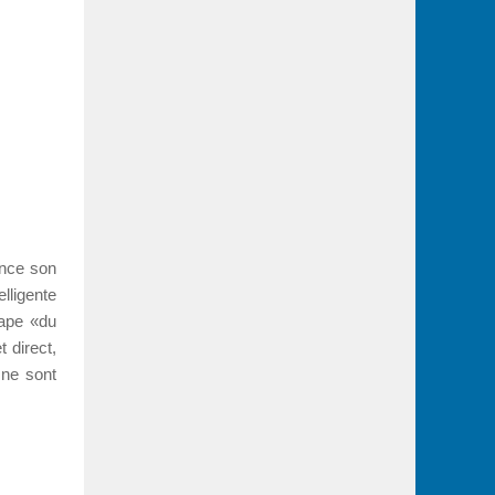
once son
lligente
pape «du
 direct,
 ne sont