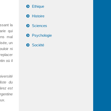
Ethique
Histoire
ssant la
Sciences
rie qui
Psychologie
ens mal
risée, un
Société
uloir ni
replacer
in où il
iversité
liste du
árez est
rgentine
eux.