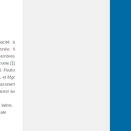
acité à
nnée. Il
 membres
onie.[
1
]
al
Pedro
, et
Mgr
zonien
 aussi au
latine,
cale