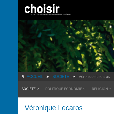
ACCUEIL
SOCIETE
Véronique Lecaros
SOCIETE
POLITIQUE-ECONOMIE
RELIGION
Véronique Lecaros