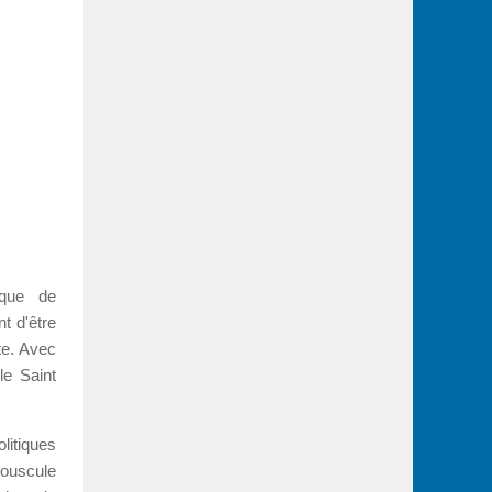
êque de
t d'être
te. Avec
le Saint
litiques
 bouscule