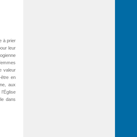
e à prier
our leur
logienne
 femmes
e valeur
-être en
ne, aux
l’Église
lle dans