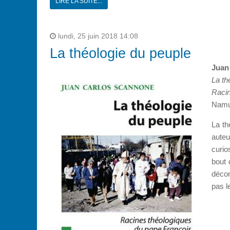
LIRE LA SUITE...
lundi, 25 juin 2018 14:08
La théologie du peuple
Juan
La th
Racin
Namur
La th
auteu
curio
bout 
décon
pas l