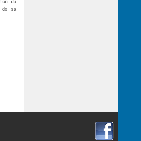
ution du
r de sa