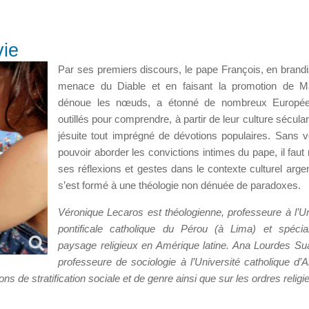
vie
Par ses premiers discours, le pape François, en brandi
menace du Diable et en faisant la promotion de Ma
dénoue les nœuds, a étonné de nombreux Europé
outillés pour comprendre, à partir de leur culture sécula
jésuite tout imprégné de dévotions populaires. Sans vo
pouvoir aborder les convictions intimes du pape, il faut 
ses réflexions et gestes dans le contexte culturel argent
s’est formé à une théologie non dénuée de paradoxes.
Véronique Lecaros est théologienne, professeure à l’Un
pontificale catholique du Pérou (à Lima) et spécia
paysage religieux en Amérique latine. Ana Lourdes Su
professeure de sociologie à l’Université catholique d’A
s de stratification sociale et de genre ainsi que sur les ordres religi