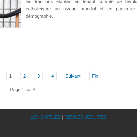
les traditions établies en tenant compte de l'évol
catholicisme au niveau mondial et en particulie
démographie.
1
2
3
4
Suivant
Fin
Page 1 sur 4
LIENS UTILES
|
REVUES JÉSUITES