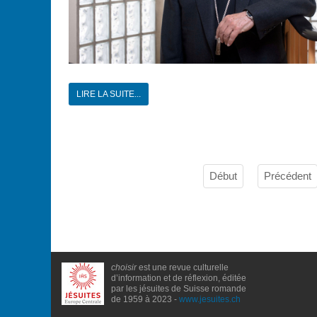
LIRE LA SUITE...
Début
Précédent
choisir
est une revue culturelle
d’information et de réflexion, éditée
par les jésuites de Suisse romande
de 1959 à 2023 -
www.jesuites.ch