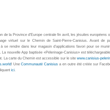
n de la Province d’Europe centrale fin avril, les jésuites européens o
inage virtuel sur le Chemin de Saint-Pierre-Canisius. Avant de par
s à se rendre dans leur magasin d'applications favori pour se munir
. La nouvelle App baptisée «Pèlerinage-Canisius» est téléchargeable
t. La carte du Chemin est accessible sur le site
www.canisius-peleri
s.world
! Une
Communauté Canisius
a en outre été créée sur Face
cliquant
ici
.