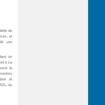
ulette de
ices, et
ilà une
 dans un
Abel à La
 sous la
mentors
tion et
2021, au