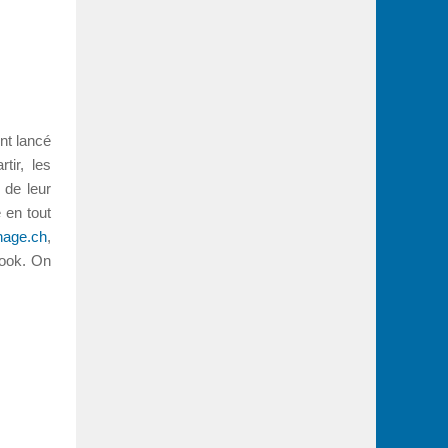
nt lancé
tir, les
 de leur
 en tout
nage.ch
,
book. On