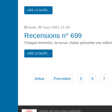
LIRE LA SUITE...
lundi, 08 mars 2021 21:45
Recensions n° 699
Chaque trimestre, la revue
choisir
présente une sélect
LIRE LA SUITE...
Début
Précédent
5
6
7
choisir
est une revue culturelle