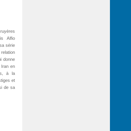
ruyères
s Alfio
sa série
relation
ui donne
 Iran en
s, à la
tiges et
si de sa