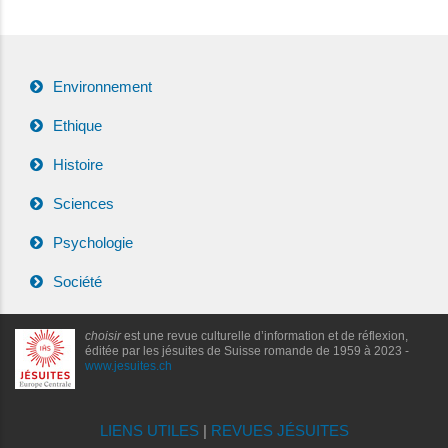
Environnement
Ethique
Histoire
Sciences
Psychologie
Société
choisir
est une revue culturelle d’information et de réflexion,
éditée par les jésuites de Suisse romande de 1959 à 2023 -
www.jesuites.ch
LIENS UTILES
|
REVUES JÉSUITES