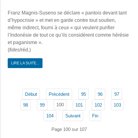
Franz Magnis-Suseno se déclare « pantois devant tant
d’hypocrisie » et met en garde contre tout soutien,
même indirect, fourni à ceux « qui veulent purifier
l’Indonésie de tout ce qu’ils considèrent comme hérésie
et paganisme ».
(
fides
/réd.)
LIRE LA SUITE...
Début
Précédent
95
96
97
100
98
99
101
102
103
104
Suivant
Fin
Page 100 sur 107