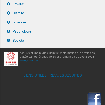
Ethique
Histoire
Sciences
Psychologie
Société
choisir
est une revue culturelle d’information et de réflexion,
éditée par les jésuites de Suisse romande de 1959 à 2023 -
www.jesuites.ch
LIENS UTILES
|
REVUES JÉSUITES