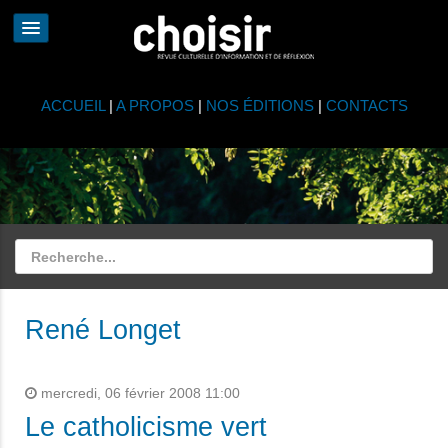
ACCUEIL
|
A PROPOS
|
NOS ÉDITIONS
|
CONTACTS
René Longet
mercredi, 06 février 2008 11:00
Le catholicisme vert